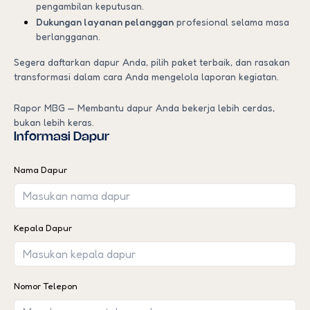
pengambilan keputusan.
Dukungan layanan pelanggan
profesional selama masa
berlangganan.
Segera daftarkan dapur Anda, pilih paket terbaik, dan rasakan
transformasi dalam cara Anda mengelola laporan kegiatan.
Rapor MBG — Membantu dapur Anda bekerja lebih cerdas,
bukan lebih keras.
Informasi Dapur
Nama Dapur
Kepala Dapur
Nomor Telepon