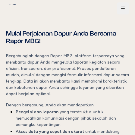
Mulai Perjalanan Dapur Anda Bersama
Rapor MBG!
Bergabunglah dengan Rapor MBG, platform terpercaya yang
membantu dapur Anda mengelola laporan kegiatan secara
efisien, transparan, dan profesional. Proses pendaftaran
mudah, dimulai dengan mengisi formulir informasi dapur secara
lengkap. Data ini akan membantu kami memahami karakteristik
dan kebutuhan dapur Anda sehingga layanan yang diberikan
dapat berjalan optimal.
Dengan bergabung, Anda akan mendapatkan:
Pengelolaan laporan
yang terstruktur untuk
memudahkan komunikasi dengan pihak sekolah dan
pemangku kepentingan.
Akses data yang cepat dan akurat
untuk mendukung